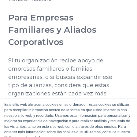
Para Empresas
Familiares y Aliados
Corporativos
Si tu organización recibe apoyo de
empresas familiares o familias
empresarias, o si buscas expandir ese
tipo de alianzas, considera que estas
organizaciones están cada vez más
interesadas en
impacto social medible
Este sitio web almacena cookies en su ordenador. Estas cookies se utilizan
y sostenible
, no solo en donaciones
para recopilar información acerca de la forma en que usted interactúa con
nuestro sitio web y recordarlo. Usamos esta información para personalizar y
esporádicas.
mejorar su experiencia de navegación y para realizar análisis y recuento de
los visitantes, tanto en este sitio web como a través de otros medios. Para
Al implementar IA para mejorar tu
obtener más información sobre las cookies que utilizamos, consulte nuestra