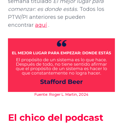
semana titulado
El mejor lugar para
comenzar: es donde estás.
Todos los
PTW/PI anteriores se pueden
encontrar
aquí
.
Fuente: Roger L. Martin, 2024
El chico del podcast