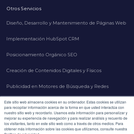
Otros Servicios
Diseño, Desarrollo y Mantenimiento de Páginas Web
Implementación HubSpot CRM
Posicionamiento Orgánico SEO
Creación de Contenidos Digitales y Físicos
Publicidad en Motores de Búsqueda y Redes
Sociales
Este sitio web almacena cookies en su ordenador. Estas cookies se utilizan
para recopilar información acerca de la forma en que usted interactúa con
nuestro sitio web y recordarlo. Usamos esta información para personalizar y
Experiencias de Marketing Sensorial - Cata de Cacao
mejorar su experiencia de navegación y para realizar análisis y recuento de
los visitantes, tanto en este sitio web como a través de otros medios. Para
obtener más información sobre las cookies que utilizamos, consulte nuestra
y Café Colombiano