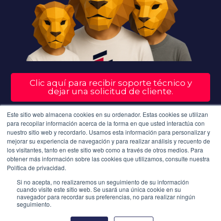
Clic aquí para recibir soporte técnico y
dejar una solicitud de cliente.
Este sitio web almacena cookies en su ordenador. Estas cookies se utilizan
© Estructuramos y Ejecutamos Estrategias de
para recopilar información acerca de la forma en que usted interactúa con
nuestro sitio web y recordarlo. Usamos esta información para personalizar y
Marketing y Crecimiento para Empresas Familiares
mejorar su experiencia de navegación y para realizar análisis y recuento de
que buscan adaptarse al mundo digital y
los visitantes, tanto en este sitio web como a través de otros medios. Para
obtener más información sobre las cookies que utilizamos, consulte nuestra
proteger su legado.
Política de privacidad.
2016 - 2025
Si no acepta, no realizaremos un seguimiento de su información
cuando visite este sitio web. Se usará una única cookie en su
Legal Notice
|
Privacy Policy
|
Site Map
navegador para recordar sus preferencias, no para realizar ningún
seguimiento.